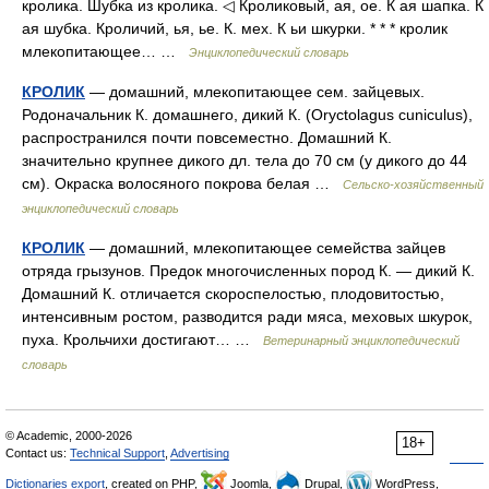
кролика. Шубка из кролика. ◁ Кроликовый, ая, ое. К ая шапка. К
ая шубка. Кроличий, ья, ье. К. мех. К ьи шкурки. * * * кролик
млекопитающее… …
Энциклопедический словарь
КРОЛИК
— домашний, млекопитающее сем. зайцевых.
Родоначальник К. домашнего, дикий К. (Oryctolagus cuniculus),
распространился почти повсеместно. Домашний К.
значительно крупнее дикого дл. тела до 70 см (у дикого до 44
см). Окраска волосяного покрова белая …
Сельско-хозяйственный
энциклопедический словарь
КРОЛИК
— домашний, млекопитающее семейства зайцев
отряда грызунов. Предок многочисленных пород К. — дикий К.
Домашний К. отличается скороспелостью, плодовитостью,
интенсивным ростом, разводится ради мяса, меховых шкурок,
пуха. Крольчихи достигают… …
Ветеринарный энциклопедический
словарь
© Academic, 2000-2026
18+
Contact us:
Technical Support
,
Advertising
Dictionaries export
, created on PHP,
Joomla,
Drupal,
WordPress,