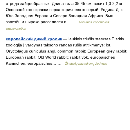
отряда зайцеобразных. Длина тела 35 45 см, весит 1,3 2,2 кг.
Основной тон окраски верха коричневато серый. Родина Д. к.
Юго Западная Европа и Северо Западная Африка. Был
завезён и широко расселился в… …
Большая советская
энциклопедия
европейский дикий кролик
— laukinis triušis statusas T sritis
zoologija | vardynas taksono rangas rūšis atitikmenys: lot.
Oryctolagus cuniculus angl. common rabbit; European grey rabbit;
European rabbit; Old World rabbit; rabbit vok. europäisches
Kaninchen; europäisches… …
Žinduolių pavadinimų žodynas