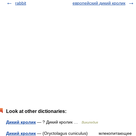
rabbit
европейский дикий кролик
Look at other dictionaries:
Дикий кролик
— ? Дикий кролик …
Википедия
Дикий кролик
— (Oryctolagus cuniculus) млекопитающее