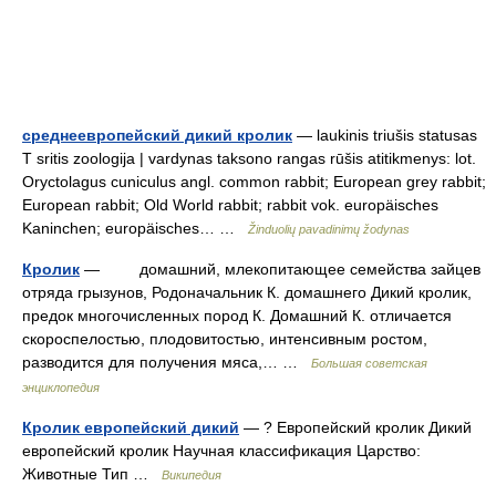
среднеевропейский дикий кролик
— laukinis triušis statusas
T sritis zoologija | vardynas taksono rangas rūšis atitikmenys: lot.
Oryctolagus cuniculus angl. common rabbit; European grey rabbit;
European rabbit; Old World rabbit; rabbit vok. europäisches
Kaninchen; europäisches… …
Žinduolių pavadinimų žodynas
Кролик
— домашний, млекопитающее семейства зайцев
отряда грызунов, Родоначальник К. домашнего Дикий кролик,
предок многочисленных пород К. Домашний К. отличается
скороспелостью, плодовитостью, интенсивным ростом,
разводится для получения мяса,… …
Большая советская
энциклопедия
Кролик европейский дикий
— ? Европейский кролик Дикий
европейский кролик Научная классификация Царство:
Животные Тип …
Википедия