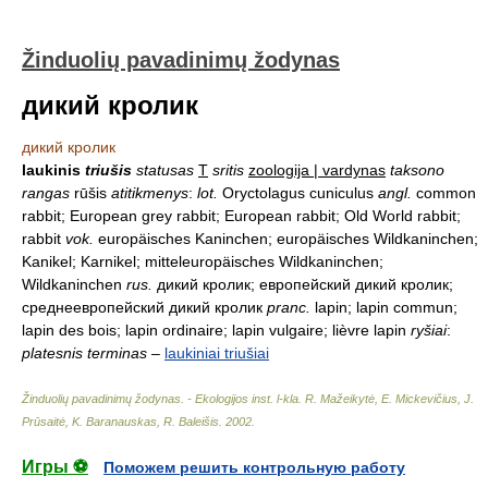
Žinduolių pavadinimų žodynas
дикий кролик
дикий кролик
laukinis
triušis
statusas
T
sritis
zoologija | vardynas
taksono
rangas
rūšis
atitikmenys
:
lot.
Oryctolagus cuniculus
angl.
common
rabbit; European grey rabbit; European rabbit; Old World rabbit;
rabbit
vok.
europäisches Kaninchen; europäisches Wildkaninchen;
Kanikel; Karnikel; mitteleuropäisches Wildkaninchen;
Wildkaninchen
rus.
дикий кролик; европейский дикий кролик;
среднеевропейский дикий кролик
pranc.
lapin; lapin commun;
lapin des bois; lapin ordinaire; lapin vulgaire; lièvre lapin
ryšiai
:
platesnis terminas
–
laukiniai triušiai
Žinduolių pavadinimų žodynas. - Ekologijos inst. l-kla
.
R. Mažeikytė, E. Mickevičius, J.
Prūsaitė, K. Baranauskas, R. Baleišis
.
2002
.
Игры ⚽
Поможем решить контрольную работу